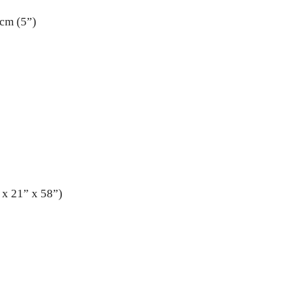
 cm (5”)
 x 21” x 58”)