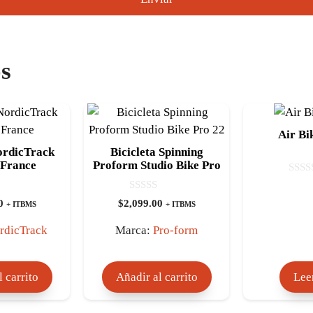
s
Air Bi
ordicTrack
Bicicleta Spinning
 France
Proform Studio Bike Pro
22
0
d
0
e
0
$
2,099.00
+ ITBMS
+ ITBMS
d
5
e
5
rdicTrack
Marca:
Pro-form
 carrito
Añadir al carrito
Lee