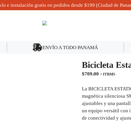
ío e instalación gratis en pedidos desde $199 (Ciudad de Pan
ENVÍO A TODO PANAMÁ
Bicicleta Es
$
709.00
+ ITBMS
La BICICLETA ESTATI
magnética silenciosa S
ajustables y una pantall
un equipo versátil con 
de conectividad y ajust