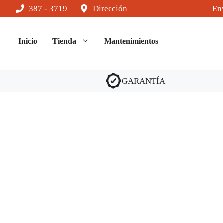
Saltar
387 - 3719
Dirección
Env
al
contenido
Inicio
Tienda
Mantenimientos
GARANTÍA