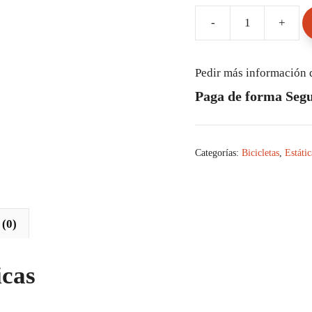
-
+
Bicicleta
Estatica
Proform
Pedir más información 
225
Paga de forma Seg
CSX
cantidad
Categorías:
Bicicletas
,
Estátic
 (0)
icas