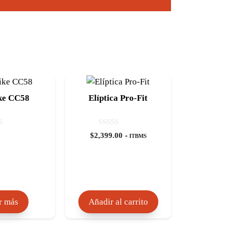
ke CC58
Elíptica Pro-Fit
0
$
2,399.00
+ ITBMS
d
e
5
r más
Añadir al carrito