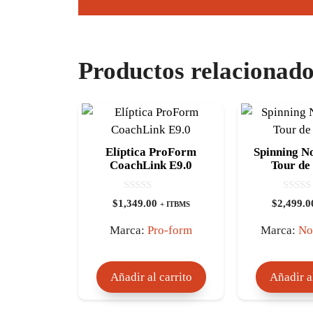
Productos relacionado
Elíptica ProForm
Spinning N
CoachLink E9.0
Tour de
0
0
$
1,349.00
$
2,499.0
+ ITBMS
d
d
e
e
5
5
Marca:
Pro-form
Marca:
No
Añadir al carrito
Añadir al