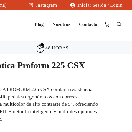
amá)
Instagram
Iniciar Sesión / Login
Blog
Nosotros
Contacto
48 HORAS
tatica Proform 225 CSX
CA PROFORM 225 CSX combina resistencia
MR, pedales ergonómicos con correas
a multicolor de alto contraste de 5”, ofreciendo
iFIT Bluetooth inteligente y múltiples opciones
e.