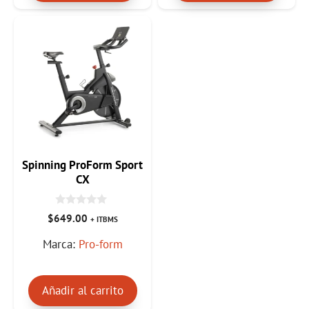
Spinning ProForm Sport
CX
0
$
649.00
+ ITBMS
d
e
Marca:
Pro-form
5
Añadir al carrito