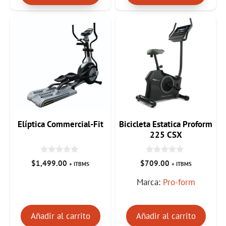
Elíptica Commercial-Fit
Bicicleta Estatica Proform
225 CSX
0
0
$
1,499.00
$
709.00
+ ITBMS
+ ITBMS
d
d
e
e
Marca:
Pro-form
5
5
Añadir al carrito
Añadir al carrito