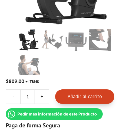
$
809.00
+ ITBMS
-
+
Añadir al carrito
Recumbet
Proform
325
Pedir más información de este Producto
CSX
Paga de forma Segura
cantidad