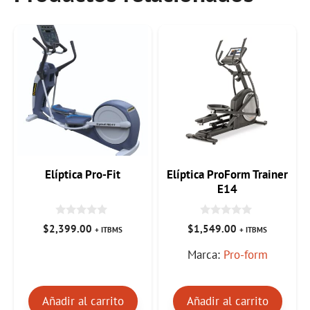
Elíptica Pro-Fit
Elíptica ProForm Trainer
E14
0
0
$
2,399.00
$
1,549.00
+ ITBMS
+ ITBMS
d
d
e
e
Marca:
Pro-form
5
5
Añadir al carrito
Añadir al carrito