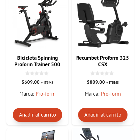
Bicicleta Spinning
Recumbet Proform 325
Proform Trainer 500
CSX
0
0
$
609.00
$
809.00
+ ITBMS
+ ITBMS
d
d
e
e
Marca:
Pro-form
Marca:
Pro-form
5
5
Añadir al carrito
Añadir al carrito