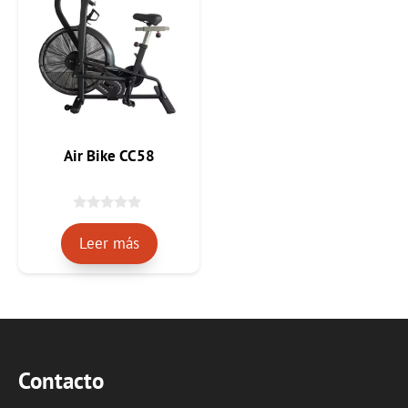
Air Bike CC58
0
d
Leer más
e
5
Contacto