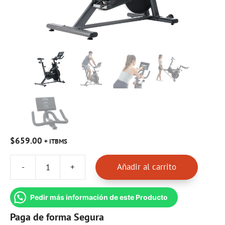
$
659.00
+ ITBMS
-
+
Añadir al carrito
Spinning
Norditrack
T
Pedir más información de este Producto
Serie
Paga de forma Segura
9