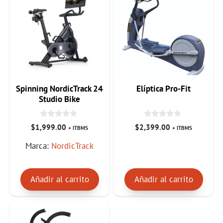
Spinning NordicTrack 24
Elíptica Pro-Fit
Studio Bike
0
0
$
1,999.00
$
2,399.00
+ ITBMS
+ ITBMS
d
d
e
e
Marca:
NordicTrack
5
5
Añadir al carrito
Añadir al carrito