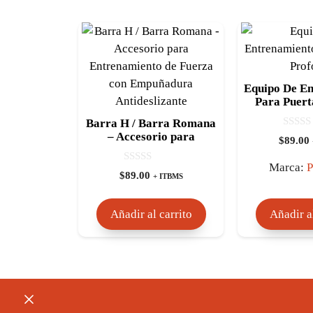
Equipo De E
Para Puer
Barra H / Barra Romana
– Accesorio para
0
$
89.00
d
Entrenamiento de Fuerza
e
con Empuñadura
5
Marca:
P
0
$
89.00
Antideslizante
+ ITBMS
d
e
5
Añadir al carrito
Añadir al