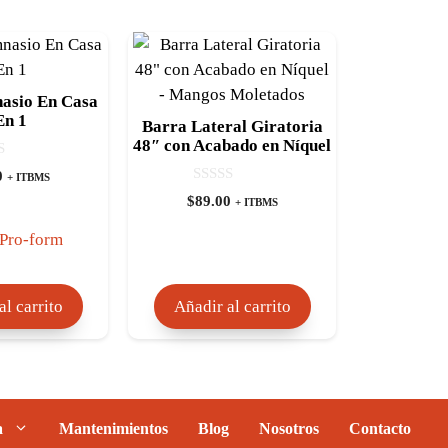
asio En Casa
En 1
Barra Lateral Giratoria
48″ con Acabado en Níquel
– Mangos Moletados
0
+ ITBMS
0
$
89.00
+ ITBMS
d
e
5
Pro-form
al carrito
Añadir al carrito
a
Mantenimientos
Blog
Nosotros
Contacto