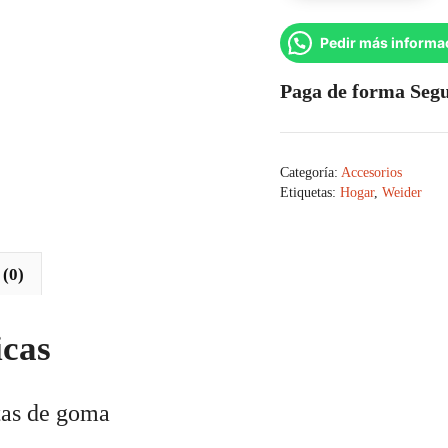
Forradas
En
Pedir más informa
Caucho
30
Paga de forma Seg
Lbs
cantidad
Categoría:
Accesorios
Etiquetas:
Hogar
,
Weider
 (0)
icas
tas de goma