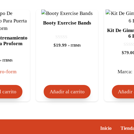
Booty Exercise Bands
Kit De Gimn
6 
ntrenamiento
ta Proform
0
$
19.99
+ ITBMS
d
0
e
$
79.0
d
5
e
+ ITBMS
5
ro-form
Marca:
 carrito
Añadir al carrito
Añadir 
Inicio
Tiend