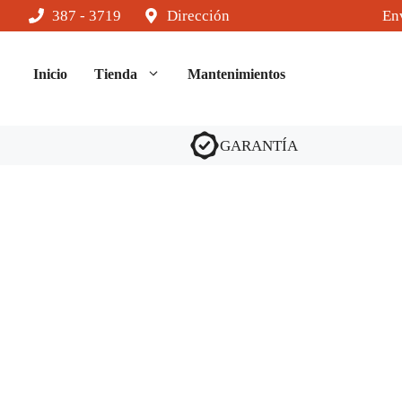
Saltar
387 - 3719
Dirección
Env
al
contenido
Inicio
Tienda
Mantenimientos
GARANTÍA