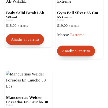
Body Solid Bstab1 Ab
Gym Ball Silver 65 Cm
Wheel
Extreme
0
0
$
18.00
$
19.00
+ ITBMS
+ ITBMS
d
d
e
e
Marca:
Extreme
5
5
Añadir al carrito
Añadir al carrito
Mancuernas Weider
Forradas En Caucho 30
Lbs