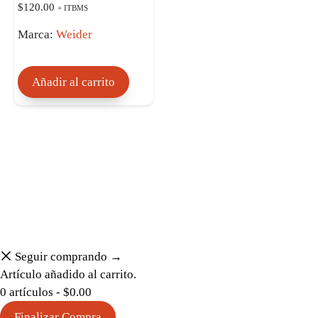
0
$
120.00
+ ITBMS
d
e
Marca:
Weider
5
Añadir al carrito
Seguir comprando →
Artículo añadido al carrito.
0 artículos -
$
0.00
Finalizar Compra