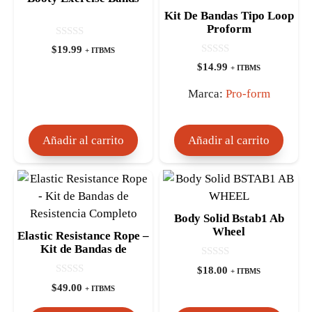
Kit De Bandas Tipo Loop
Proform
0
$
19.99
+ ITBMS
d
0
e
$
14.99
+ ITBMS
d
5
e
5
Marca:
Pro-form
Añadir al carrito
Añadir al carrito
Body Solid Bstab1 Ab
Wheel
Elastic Resistance Rope –
Kit de Bandas de
Resistencia Completo
0
$
18.00
+ ITBMS
d
0
e
$
49.00
+ ITBMS
d
5
e