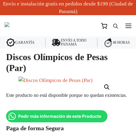
Saltar
Envío e instalación gratis en pedidos desde $199 (Ciudad de
al
Panamá)
contenido
M
ENVÍO A TODO
48 HORAS
GARANTÍA
PANAMÁ
Discos Olímpicos de Pesas
(Par)
Este producto no está disponible porque no quedan existencias.
Pedir más información de este Producto
Paga de forma Segura