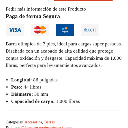
Olímpica
Pedir más información de este Producto
de
Paga de forma Segura
7
Pies
-
Soporta
Barra olímpica de 7 pies, ideal para cargas súper pesadas.
hasta
Diseñada con un acabado de alta calidad que protege
1,000
contra oxidación y desgaste. Capacidad máxima de 1,000
Libras
libras, perfecta para levantamientos avanzados.
cantidad
Longitud:
86 pulgadas
Peso:
44 libras
Diámetro:
30 mm
Capacidad de carga:
1,000 libras
Categorías:
Accesorios
,
Barras
Etiqueta:
Ofertas en equipamiento fitness