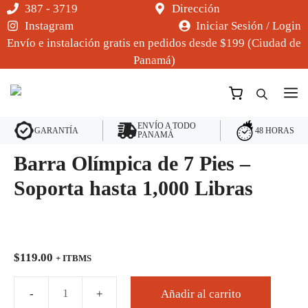
Saltar
387 - 3719
Dirección
al
Instagram
Iniciar Sesión / Login
contenido
Envío e instalación gratis en pedidos desde $199 (Ciudad de
Panamá)
M
ENVÍO A TODO
48 HORAS
GARANTÍA
PANAMÁ
Barra Olímpica de 7 Pies –
Soporta hasta 1,000 Libras
$
119.00
+ ITBMS
Añadir al carrito
Barra