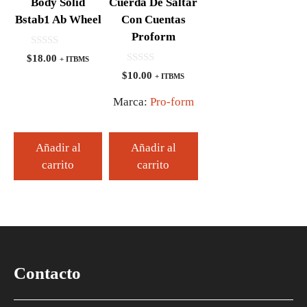
Body Solid
Cuerda De Saltar
Bstab1 Ab Wheel
Con Cuentas
Proform
0
$
18.00
+ ITBMS
d
0
e
$
10.00
+ ITBMS
d
5
e
5
Marca:
Pro-form
Añadir al
Añadir al
carrito
carrito
Contacto