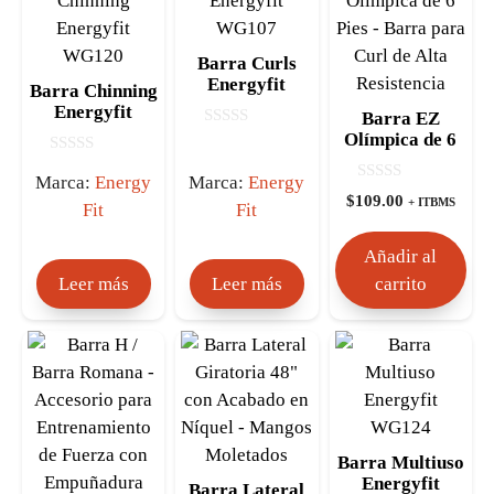
Barra Curls
Energyfit
Barra Chinning
WG107
Energyfit
Barra EZ
WG120
Olímpica de 6
0
d
Pies – Barra
0
e
para Curl de
Marca:
Energy
Marca:
Energy
d
5
0
e
$
109.00
Alta
+ ITBMS
Fit
Fit
d
5
Resistencia
e
5
Añadir al
Leer más
Leer más
carrito
Barra Multiuso
Energyfit
Barra Lateral