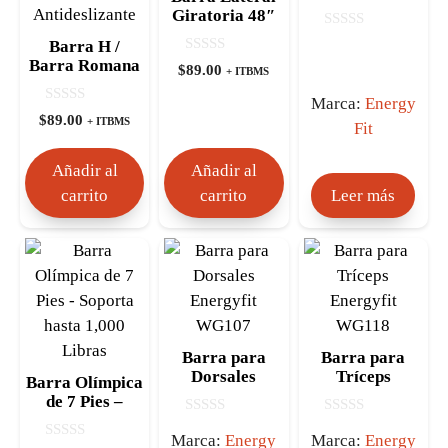
WG124
Giratoria 48″
con Acabado en
0
Barra H /
Níquel –
d
Barra Romana
0
e
$
89.00
Mangos
+ ITBMS
d
5
– Accesorio
Moletados
e
para
Marca:
Energy
5
0
$
89.00
Entrenamiento
+ ITBMS
Fit
d
de Fuerza con
e
5
Empuñadura
Añadir al
Añadir al
Antideslizante
carrito
carrito
Leer más
Barra para
Barra para
Dorsales
Tríceps
Barra Olímpica
Energyfit
Energyfit
de 7 Pies –
WG107
WG118
Soporta hasta
0
0
1,000 Libras
Marca:
Energy
Marca:
Energy
d
d