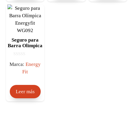
Seguro para
Barra Olímpica
Energyfit
WG092
0
Marca:
Energy
d
e
Fit
5
Leer más