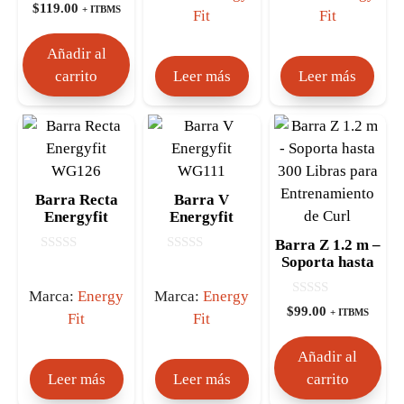
0
e
e
$
119.00
+ ITBMS
Fit
Fit
d
5
5
e
5
Añadir al
carrito
Leer más
Leer más
Barra Recta
Barra V
Energyfit
Energyfit
WG126
WG111
Barra Z 1.2 m –
Soporta hasta
0
0
d
d
300 Libras para
e
e
Entrenamiento
Marca:
Energy
Marca:
Energy
5
5
0
$
99.00
de Curl
+ ITBMS
Fit
Fit
d
e
5
Añadir al
Leer más
Leer más
carrito