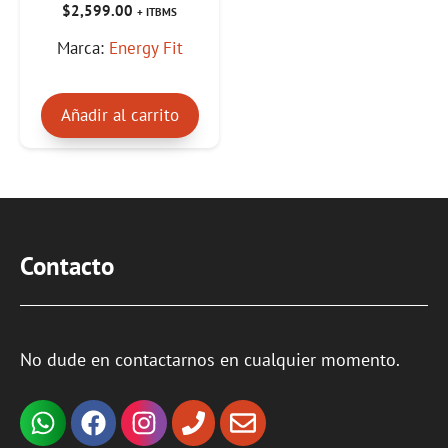
0
$
2,599.00
+ ITBMS
d
e
Marca:
Energy Fit
5
Añadir al carrito
Contacto
No dude en contactarnos en cualquier momento.