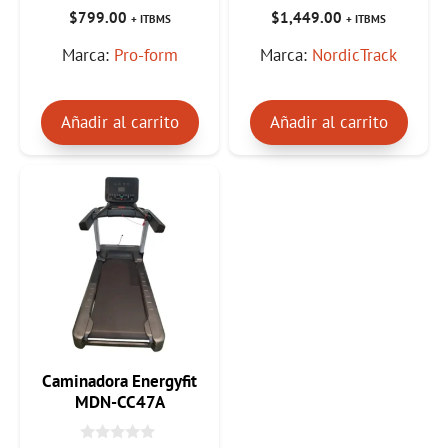
0
0
$
799.00
$
1,449.00
+ ITBMS
+ ITBMS
d
d
e
e
Marca:
Pro-form
Marca:
NordicTrack
5
5
Añadir al carrito
Añadir al carrito
Caminadora Energyfit
MDN-CC47A