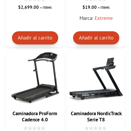
0
0
$
2,699.00
$
19.00
+ ITBMS
+ ITBMS
d
d
e
e
Marca:
Extreme
5
5
Añadir al carrito
Añadir al carrito
Caminadora ProForm
Caminadora NordicTrack
Cadence 4.0
Serie T8