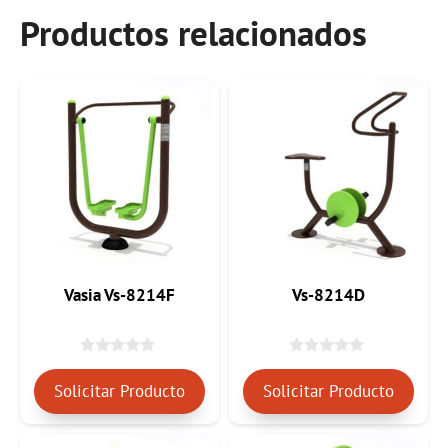
Productos relacionados
Vasia Vs-8214F
Vs-8214D
0
0
d
d
Solicitar Producto
Solicitar Producto
e
e
5
5