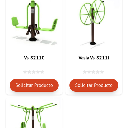
Vs-8211C
Vasia Vs-8211J
0
0
d
d
Solicitar Producto
Solicitar Producto
e
e
5
5