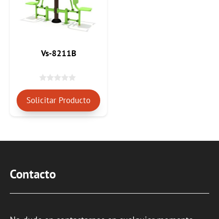
Vs-8211B
0
d
Solicitar Producto
e
5
Contacto