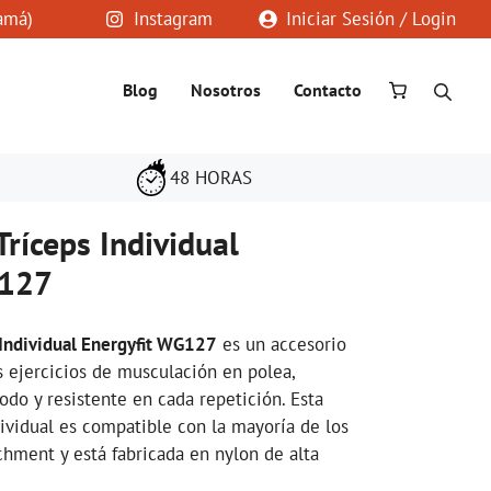
amá)
Instagram
Iniciar Sesión / Login
Blog
Nosotros
Contacto
48 HORAS
ríceps Individual
G127
 Individual Energyfit WG127
es un accesorio
s ejercicios de musculación en polea,
do y resistente en cada repetición. Esta
dividual es compatible con la mayoría de los
chment y está fabricada en nylon de alta