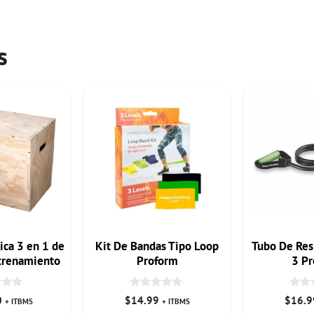
s
ica 3 en 1 de
Kit De Bandas Tipo Loop
Tubo De Res
trenamiento
Proform
3 Pr
 Potencia
0
0
0
$
14.99
$
16.9
+ ITBMS
+ ITBMS
d
d