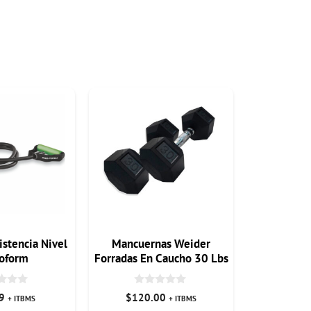
istencia Nivel
Mancuernas Weider
oform
Forradas En Caucho 30 Lbs
0
9
$
120.00
+ ITBMS
+ ITBMS
d