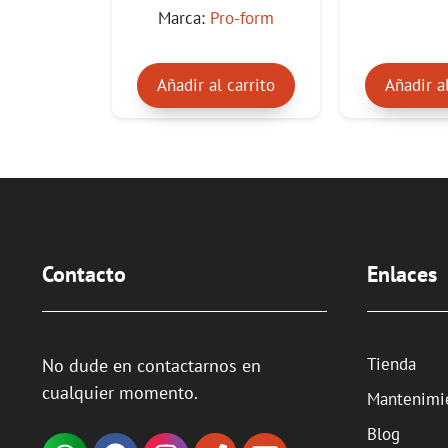
e
e
Marca:
Pro-form
5
5
Añadir al carrito
Añadir al
Contacto
Enlaces
Tienda
No dude en contactarnos en
cualquier momento.
Mantenimi
Blog