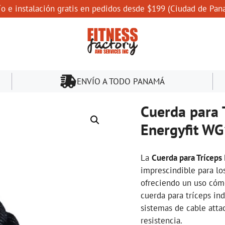
ío e instalación gratis en pedidos desde $199 (Ciudad de Pan
ENVÍO A TODO PANAMÁ
Cuerda para T
Energyfit W
La
Cuerda para Tríceps
imprescindible para lo
ofreciendo un uso cómo
cuerda para tríceps in
sistemas de cable atta
resistencia.