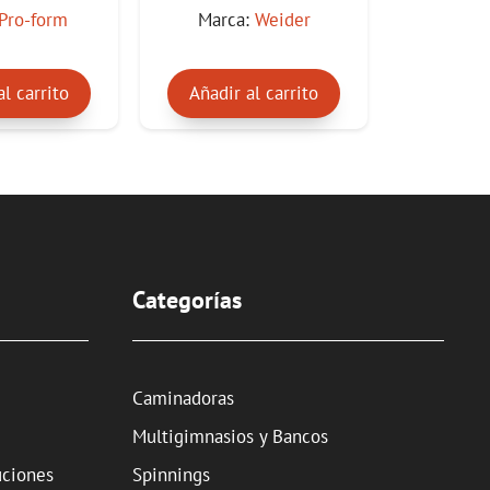
e
Pro-form
Marca:
Weider
5
al carrito
Añadir al carrito
Categorías
Caminadoras
Multigimnasios y Bancos
uciones
Spinnings