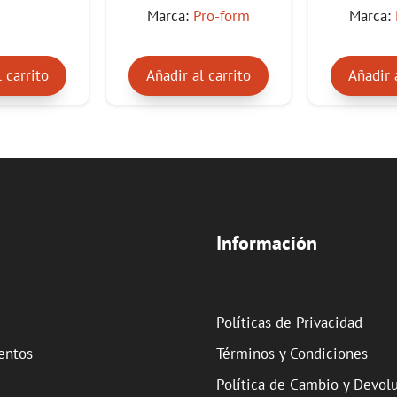
e
e
Marca:
Pro-form
Marca:
5
5
 carrito
Añadir al carrito
Añadir 
Información
Políticas de Privacidad
entos
Términos y Condiciones
Política de Cambio y Devol