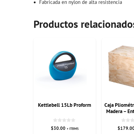
Fabricada en nylon de alta resistencia
Productos relacionado
Kettlebell 15Lb Proform
Caja Pliométr
Madera – En
de Salto y
0
0
$
30.00
$
179.0
+ ITBMS
d
d