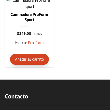
Caminadora ProForm
Sport
0
$
849.00
+ ITBMS
d
e
Marca:
Pro-form
5
Añadir al carrito
Contacto