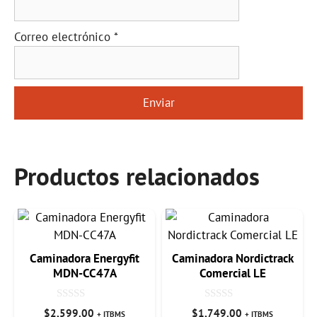
Correo electrónico
*
Productos relacionados
Caminadora Energyfit
Caminadora Nordictrack
MDN-CC47A
Comercial LE
0
0
$
2,599.00
$
1,749.00
+ ITBMS
+ ITBMS