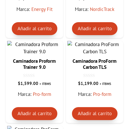
d
d
e
e
Marca:
Energy Fit
Marca:
NordicTrack
5
5
Añadir al carrito
Añadir al carrito
Caminadora Proform
Caminadora ProForm
Trainer 9.0
Carbon TLS
0
0
$
1,599.00
$
1,199.00
+ ITBMS
+ ITBMS
d
d
e
e
Marca:
Pro-form
Marca:
Pro-form
5
5
Añadir al carrito
Añadir al carrito