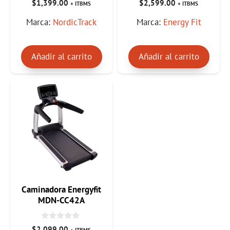
$
1,399.00
$
2,599.00
+ ITBMS
+ ITBMS
d
d
e
e
Marca:
NordicTrack
Marca:
Energy Fit
5
5
Añadir al carrito
Añadir al carrito
Caminadora Energyfit
MDN-CC42A
0
$
2,099.00