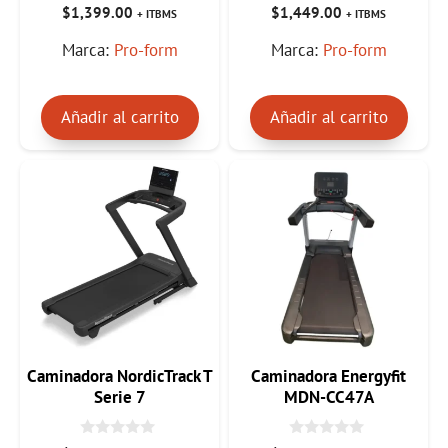
0
0
$
1,399.00
$
1,449.00
+ ITBMS
+ ITBMS
d
d
e
e
Marca:
Pro-form
Marca:
Pro-form
5
5
Añadir al carrito
Añadir al carrito
Caminadora NordicTrack T
Caminadora Energyfit
Serie 7
MDN-CC47A
0
0