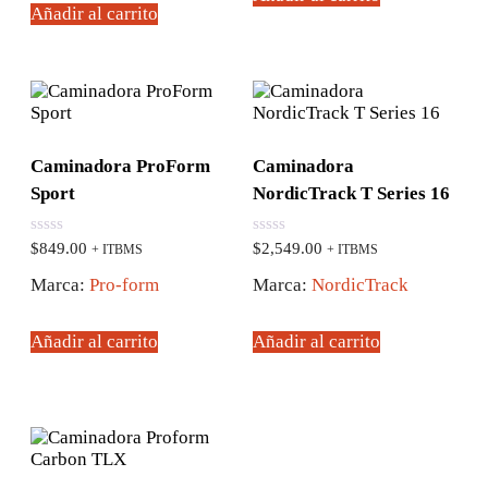
Añadir al carrito
Caminadora ProForm
Caminadora
Sport
NordicTrack T Series 16
0
0
$
849.00
$
2,549.00
+ ITBMS
+ ITBMS
de
de
5
5
Marca:
Pro-form
Marca:
NordicTrack
Añadir al carrito
Añadir al carrito