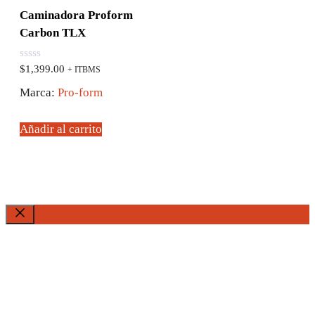
Caminadora Proform
Carbon TLX
0
$
1,399.00
+ ITBMS
de
5
Marca:
Pro-form
Añadir al carrito
Cerrar