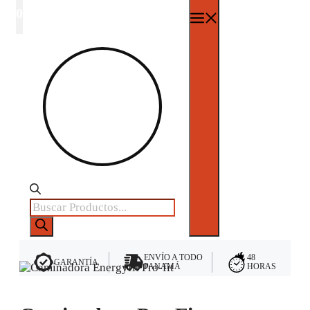
0
Menú
Búsqueda
de
productos
ENVÍO A TODO
48
GARANTÍA
PANAMÁ
HORAS