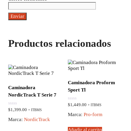
Productos relacionados
Caminadora Proform
Caminadora
Sport Tl
NordicTrack T Serie 7
0
$
1,449.00
+ ITBMS
de
0
$
1,399.00
+ ITBMS
5
de
Marca:
Pro-form
5
Marca:
NordicTrack
Añadir al carrito