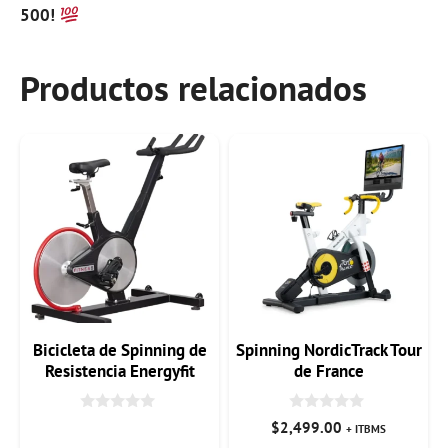
500!
Productos relacionados
Bicicleta de Spinning de
Spinning NordicTrack Tour
Resistencia Energyfit
de France
FF87
0
0
$
2,499.00
+ ITBMS
d
d