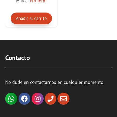
Marca:
Pro-form
5
Añadir al carrito
Contacto
No dude en contactarnos en cualquier momento.