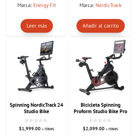
e
e
Marca:
Energy Fit
Marca:
NordicTrack
5
5
Leer más
Añadir al carrito
Spinning NordicTrack 24
Bicicleta Spinning
Studio Bike
Proform Studio Bike Pro
22
0
0
$
1,999.00
$
2,099.00
+ ITBMS
+ ITBMS
d
d
e
e