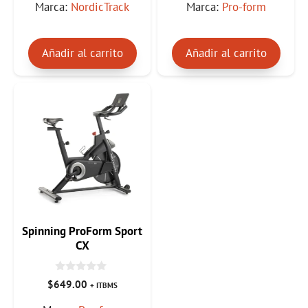
Marca:
NordicTrack
Marca:
Pro-form
5
5
Añadir al carrito
Añadir al carrito
Spinning ProForm Sport
CX
0
$
649.00
+ ITBMS
d
e