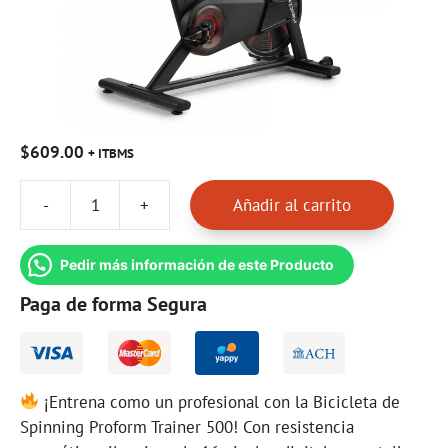
$
609.00
+ ITBMS
-
+
Añadir al carrito
Bicicleta
Spinning
Proform
Pedir más información de este Producto
Trainer
Paga de forma Segura
500
cantidad
¡Entrena como un profesional con la Bicicleta de
Spinning Proform Trainer 500! Con resistencia