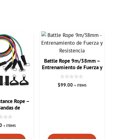
Battle Rope 9m/38mm –
Entrenamiento de Fuerza y
Resistencia
0
$
99.00
+ ITBMS
d
e
5
istance Rope –
Bandas de
ia Completo
0
+ ITBMS