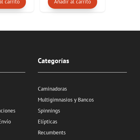
al carrito
Añadir al carrito
Categorías
Caminadoras
Multigimnasios y Bancos
uciones
Spinnings
Envío
Elípticas
Recumbents