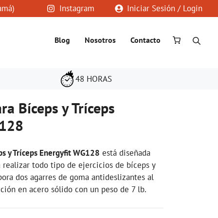
amá)
Instagram
Iniciar Sesión / Login
Blog
Nosotros
Contacto
48 HORAS
ra Bíceps y Tríceps
G128
eps y Tríceps Energyfit WG128
está diseñada
ealizar todo tipo de ejercicios de bíceps y
rpora dos agarres de goma antideslizantes al
ión en acero sólido con un peso de 7 lb.