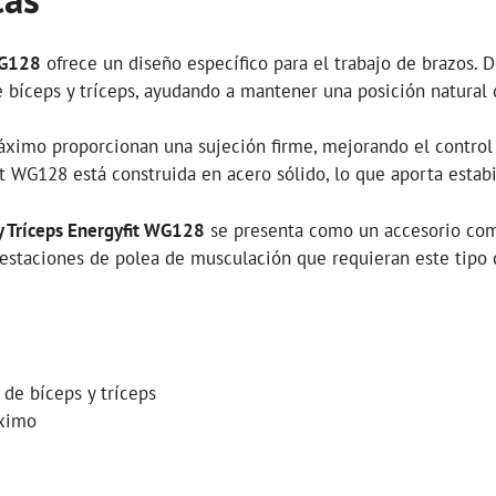
 WG128
ofrece un diseño específico para el trabajo de brazos. D
 bíceps y tríceps, ayudando a mantener una posición natural
ximo proporcionan una sujeción firme, mejorando el control d
it WG128 está construida en acero sólido, lo que aporta estabi
 y Tríceps Energyfit WG128
se presenta como un accesorio compa
 a estaciones de polea de musculación que requieran este tipo 
de bíceps y tríceps
áximo