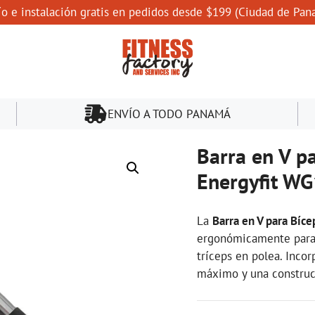
ío e instalación gratis en pedidos desde $199 (Ciudad de Pan
ENVÍO A TODO PANAMÁ
Barra en V pa
Energyfit W
La
Barra en V para Bíc
ergonómicamente para r
tríceps en polea. Inco
máximo y una construcc