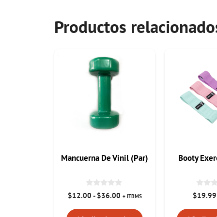
Productos relacionado
Este
producto
tiene
múltiples
variantes.
Las
opciones
se
pueden
Mancuerna De Vinil (Par)
Booty Exer
elegir
en
la
0
0
Rango
$
12.00
-
$
36.00
$
19.99
+ ITBMS
página
d
d
de
e
e
de
5
5
precios: