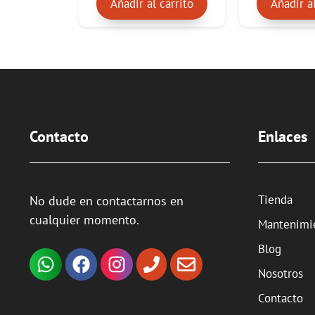
Añadir al carrito
Añadir al
producto
desde
$12.00
hasta
$36.00
Contacto
Enlaces
Tienda
No dude en contactarnos en
cualquier momento.
Mantenimi
Blog
Nosotros
Contacto