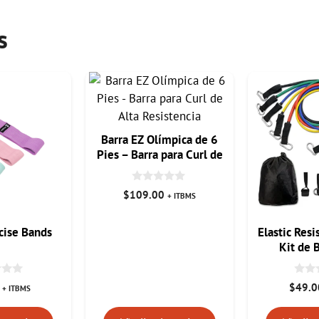
s
Barra EZ Olímpica de 6
Pies – Barra para Curl de
Alta Resistencia
0
$
109.00
+ ITBMS
d
e
5
cise Bands
Elastic Res
Kit de 
Resistenc
0
$
49.0
+ ITBMS
d
e
5