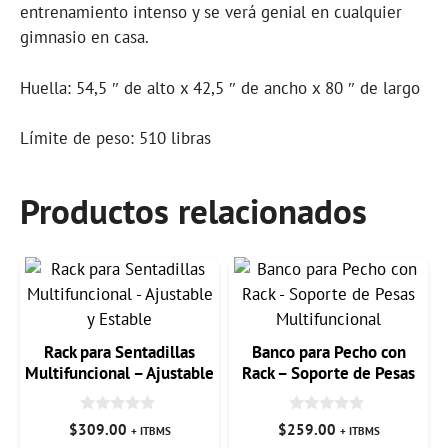
entrenamiento intenso y se verá genial en cualquier
gimnasio en casa.
Huella: 54,5 ″ de alto x 42,5 ″ de ancho x 80 ″ de largo
Límite de peso: 510 libras
Productos relacionados
Rack para Sentadillas
Banco para Pecho con
Multifuncional – Ajustable
Rack – Soporte de Pesas
y Estable
Multifuncional
0
0
$
309.00
$
259.00
+ ITBMS
+ ITBMS
d
d