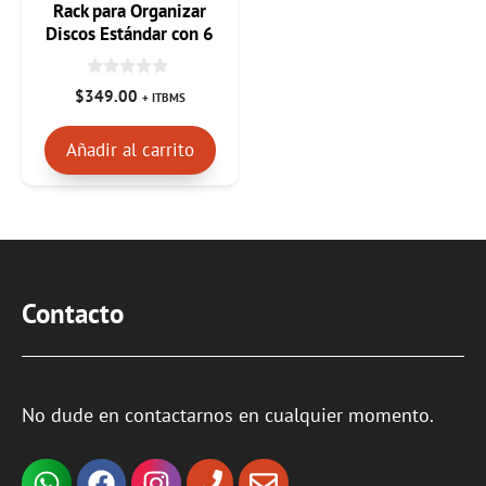
Rack para Organizar
Discos Estándar con 6
Soportes
0
$
349.00
+ ITBMS
d
e
5
Añadir al carrito
Contacto
No dude en contactarnos en cualquier momento.