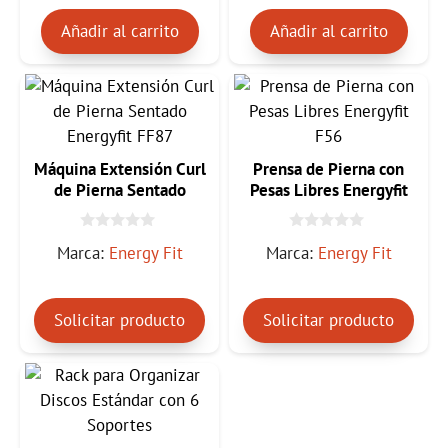
e
e
5
5
Añadir al carrito
Añadir al carrito
Máquina Extensión Curl
Prensa de Pierna con
de Pierna Sentado
Pesas Libres Energyfit
Energyfit FF87
F56
0
0
Marca:
Energy Fit
Marca:
Energy Fit
d
d
e
e
5
5
Solicitar producto
Solicitar producto