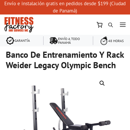
Saltar
Envío e instalación gratis en pedidos desde $199 (Ciudad
al
de Panamá)
contenido
M
ENVÍO A TODO
GARANTÍA
48 HORAS
PANAMÁ
Banco De Entrenamiento Y Rack
Weider Legacy Olympic Bench