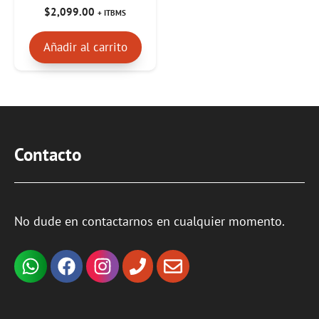
0
$
2,099.00
+ ITBMS
d
e
5
Añadir al carrito
Contacto
No dude en contactarnos en cualquier momento.