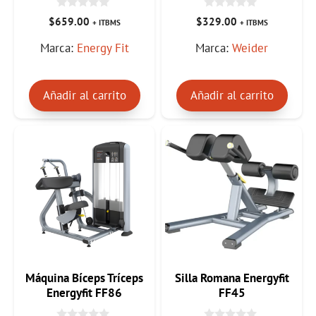
0
0
$
659.00
$
329.00
+ ITBMS
+ ITBMS
d
d
e
e
Marca:
Energy Fit
Marca:
Weider
5
5
Añadir al carrito
Añadir al carrito
Máquina Bíceps Tríceps
Silla Romana Energyfit
Energyfit FF86
FF45