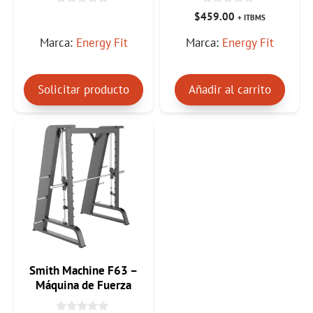
0
0
$
459.00
+ ITBMS
d
d
e
e
Marca:
Energy Fit
Marca:
Energy Fit
5
5
Solicitar producto
Añadir al carrito
Smith Machine F63 –
Máquina de Fuerza
Profesional