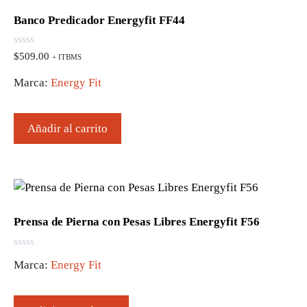
Banco Predicador Energyfit FF44
0
$
509.00
+ ITBMS
d
e
Marca:
Energy Fit
5
Añadir al carrito
Prensa de Pierna con Pesas Libres Energyfit F56
0
Marca:
Energy Fit
d
e
5