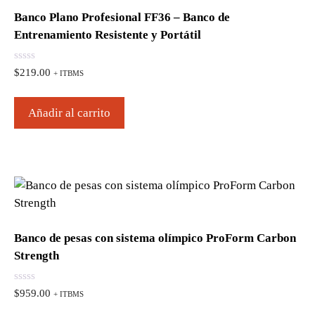
Banco Plano Profesional FF36 – Banco de
Entrenamiento Resistente y Portátil
0
$
219.00
+ ITBMS
d
e
5
Añadir al carrito
Banco de pesas con sistema olímpico ProForm Carbon
Strength
0
$
959.00
+ ITBMS
d
e