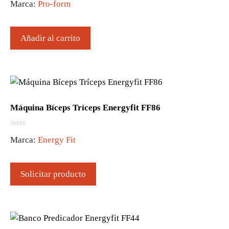
Marca:
Pro-form
5
Añadir al carrito
Máquina Bíceps Tríceps Energyfit FF86
0
Marca:
Energy Fit
d
e
5
Solicitar producto