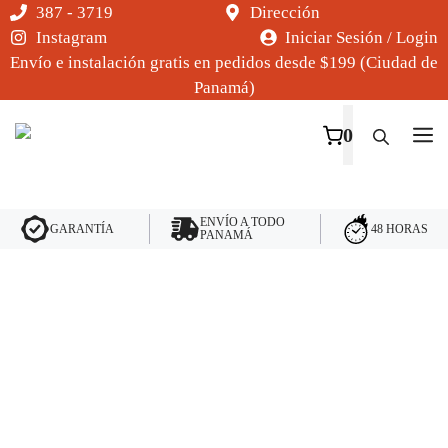
Saltar
387 - 3719
Dirección
al
Instagram
Iniciar Sesión / Login
contenido
Envío e instalación gratis en pedidos desde $199 (Ciudad de
Panamá)
M
0
ENVÍO A TODO
48 HORAS
GARANTÍA
PANAMÁ