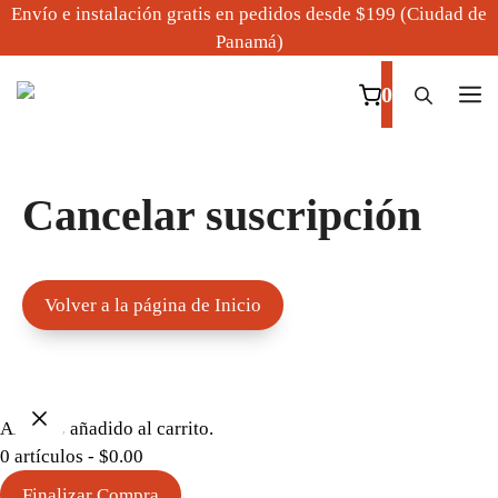
Saltar
Envío e instalación gratis en pedidos desde $199 (Ciudad de
al
Panamá)
contenido
M
0
Cancelar suscripción
Volver a la página de Inicio
Artículo añadido al carrito.
0 artículos -
$
0.00
Finalizar Compra