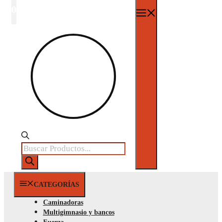
0
Menú
Búsqueda
de
productos
CATEGORÍAS
Caminadoras
Multigimnasio y bancos