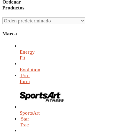
Ordenar
Productos
Marca
Energy
Fit
Evolution
Pro-
form
SportsArt
Star
Trac