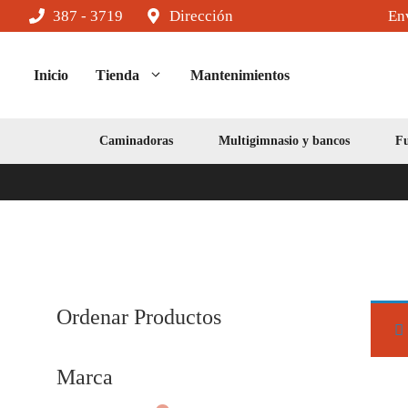
Saltar
387 - 3719
Dirección
Env
al
contenido
Inicio
Tienda
Mantenimientos
Caminadoras
Multigimnasio y bancos
Fu
Ordenar Productos
Marca