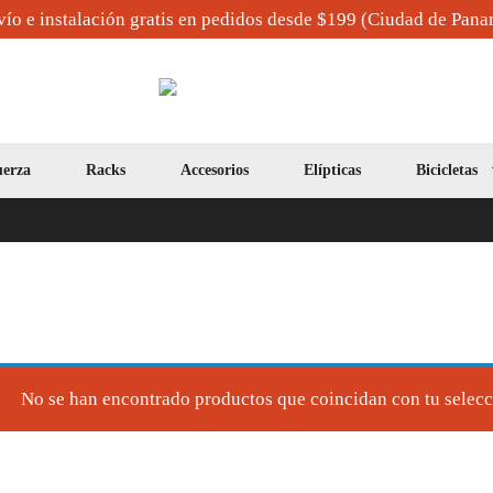
ío e instalación gratis en pedidos desde $199 (Ciudad de Pan
erza
Racks
Accesorios
Elípticas
Bicicletas
No se han encontrado productos que coincidan con tu selecc