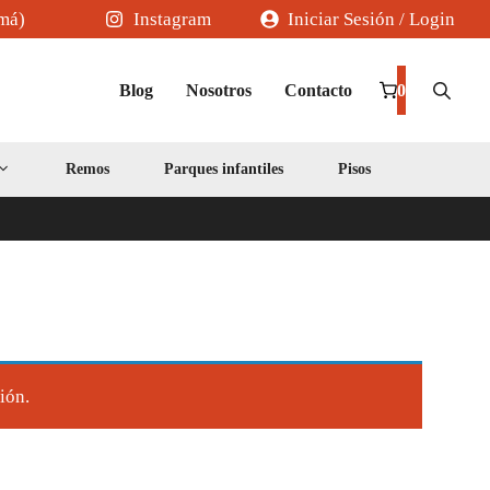
amá)
Instagram
Iniciar Sesión / Login
Blog
Nosotros
Contacto
0
Remos
Parques infantiles
Pisos
ión.