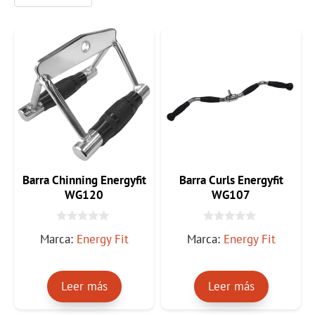
Barra Chinning Energyfit
Barra Curls Energyfit
WG120
WG107
0
0
Marca:
Energy Fit
Marca:
Energy Fit
d
d
e
e
5
5
Leer más
Leer más