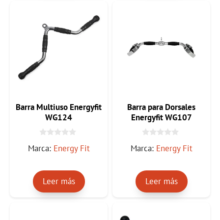
Barra Multiuso Energyfit
Barra para Dorsales
WG124
Energyfit WG107
0
0
Marca:
Energy Fit
Marca:
Energy Fit
d
d
e
e
5
5
Leer más
Leer más