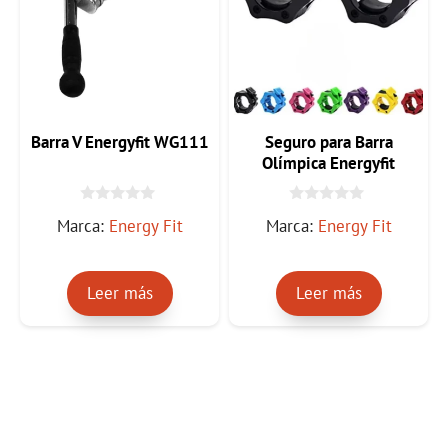
Barra V Energyfit WG111
Seguro para Barra
Olímpica Energyfit
WG092
0
0
Marca:
Energy Fit
Marca:
Energy Fit
d
d
e
e
5
5
Leer más
Leer más