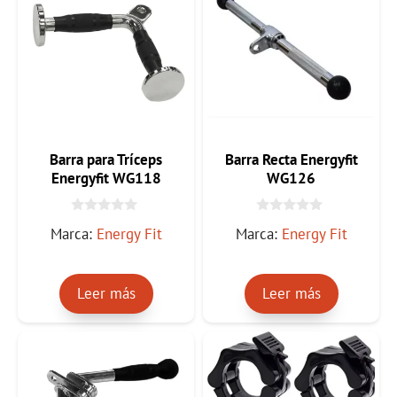
Barra para Tríceps
Barra Recta Energyfit
Energyfit WG118
WG126
0
0
Marca:
Energy Fit
Marca:
Energy Fit
d
d
e
e
5
5
Leer más
Leer más